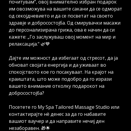
почитувам“, овој внимателно избран подарок
им овозможува на вашите сакани да се одморат
од секојдневието и да се посветат на своето
здравје и добросостојба. Од смирувачки масажи
до персонализирана грижа, ова е начин да си
кажете: „Го заслужуваш овој момент на мир и
релаксација.“ 🌿💙
Дајте им можност да избегаат од стресот, да ја
обноват својата енергија и да уживаат во
спокојството кое го посакуваат. На крајот на
краиштата, што може подобро да го изрази
вашето внимание отколку подарокот на
добросостојба?
Посетете го My Spa Tailored Massage Studio или
контактирајте нè денес за да го набавите
вашиот ваучер и да направите нечиј ден
незаборавен. 🎁🌟