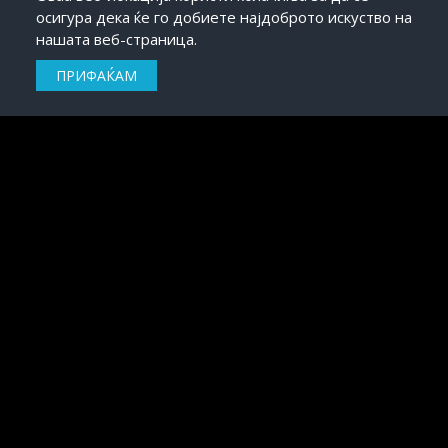
осигура дека ќе го добиете најдоброто искуство на
нашата веб-страница.
ПРИФАЌАМ
РЕЛАКС (ШВЕДСКА)